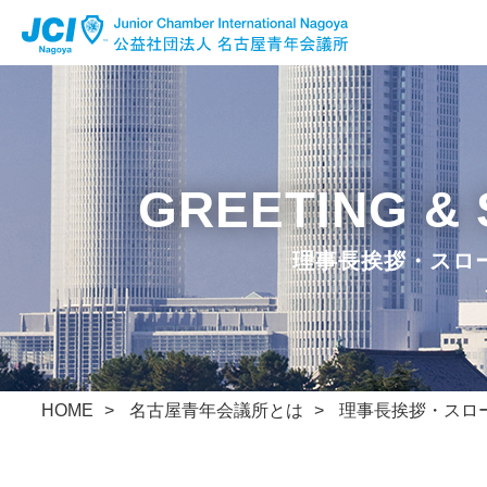
公益社団法人 名古屋青年会議所
Facebook
Instagram
x
理事長挨拶・スロ
HOME
名古屋青年会議所とは
理事長挨拶・スロ